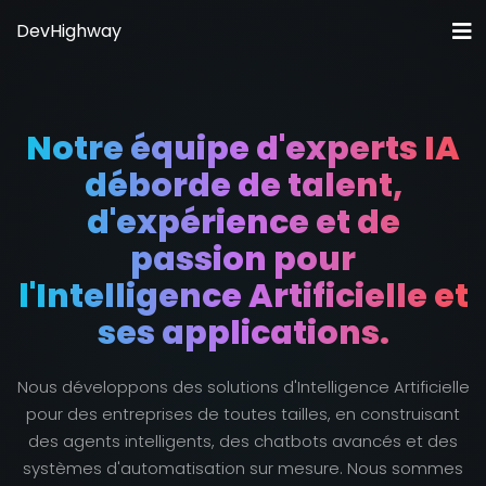
DevHighway
Accueil
A propos de nous
Notre équipe d'experts IA
Solutions IA
déborde de talent,
Tarifs
d'expérience et de
Projets
passion pour
Blog
l'Intelligence Artificielle et
Contact
ses applications.
Nous développons des solutions d'Intelligence Artificielle
pour des entreprises de toutes tailles, en construisant
des agents intelligents, des chatbots avancés et des
systèmes d'automatisation sur mesure. Nous sommes